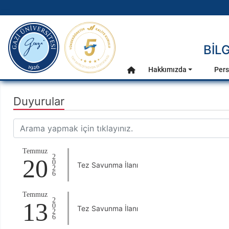
gazi.edu.tr
BİL
Ana Menü
Hakkımızda
Pers
Anasayfa
Duyurular
Temmuz
2026
20
Tez Savunma İlanı
Temmuz
2026
13
Tez Savunma İlanı