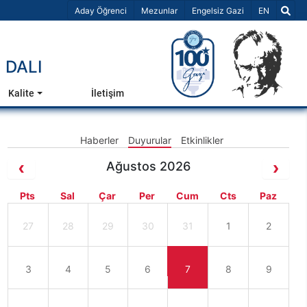
Dil Seçiniz 
Aday Öğrenci
Mezunlar
Engelsiz Gazi
EN
 DALI
Kalite
İletişim
Haberler
Duyurular
Etkinlikler
Ağustos 2026
Pts
Sal
Çar
Per
Cum
Cts
Paz
27
28
29
30
31
1
2
3
4
5
6
7
8
9