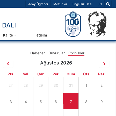
Dil Seçiniz 
Aday Öğrenci
Mezunlar
Engelsiz Gazi
EN
 DALI
Kalite
İletişim
Haberler
Duyurular
Etkinlikler
Ağustos 2026
Pts
Sal
Çar
Per
Cum
Cts
Paz
27
28
29
30
31
1
2
3
4
5
6
7
8
9