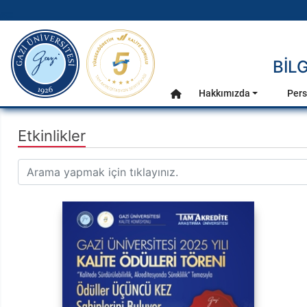
gazi.edu.tr
BİL
Ana Menü
Hakkımızda
Pers
Anasayfa
Etkinlikler